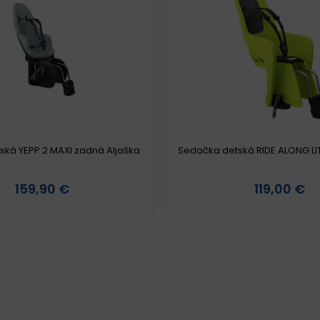
ká YEPP 2 MAXI zadná Aljaška
Sedačka detská RIDE ALONG LIT
159,90 €
119,00 €
etail produktu
Detail produktu