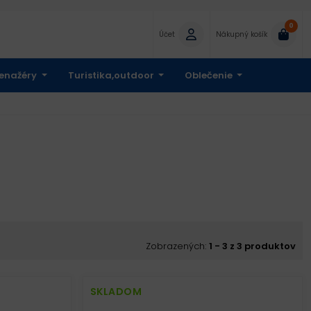
0
Účet
Nákupný košík
enažéry
Turistika,outdoor
Oblečenie
Zobrazených:
1 - 3 z 3 produktov
SKLADOM