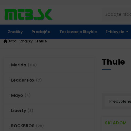
Značky
Predajňa
Testovacie Bicykle
E-bicykle
Úvod
Značky
Thule
Thule
Merida
(114)
Leader Fox
(7)
Mayo
(4)
Liberty
(8)
SKLADOM
ROCKBROS
(29)