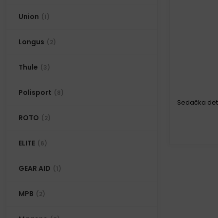
Union
(1)
Longus
(2)
Thule
(3)
Polisport
(8)
Sedačka dets
ROTO
(2)
ELITE
(6)
D
GEAR AID
(1)
MPB
(2)