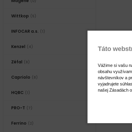
Magene
(0)
Wittkop
(5)
INFOCAR a.s.
(1)
Kenzel
(4)
Táto webst
Zéfal
(8)
Vážime si vašu n
obsahu využívam
Capriolo
(8)
návštevníkov a pr
vyjadrujete súhla
našej Zásadách o
HQBC
(1)
PRO-T
(7)
Ferrino
(2)