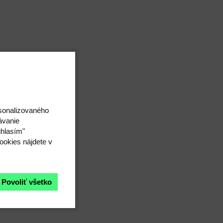
rsonalizovaného
ávanie
úhlasím"
ookies nájdete v
Povoliť všetko