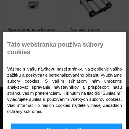
Opora predného kolesa
Trenažér s dvomi
Kód: 82707002
duralovými valcami
Táto webstránka používa súbory
22,00 €
67,00 €
cookies
Detail produktu
Detail produktu
Vážime si vašu návštevu našej stránky. Na zlepšenie vášho
zážitku a poskytnutie personalizovaného obsahu využívame
súbory cookies. S vaším súhlasom nám umožníte
analyzovať správanie návštevníkov a prispôsobiť našu
stránku vašim preferenciám. Kliknutím na tlačidlo "Súhlasím"
Prihláste sa na odber noviniek
vyjadrujete súhlas s používaním všetkých súborov cookies.
Viac informácií o našich cookies nájdete v našej Zásadách
Buďte prvý, kto to vie. Zaregistrujte sa na odber
ochrany súkromia.
noviniek ešte dnes
ODOBERAŤ