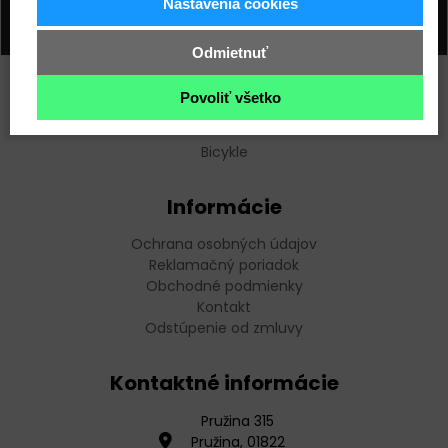
Nastavenia cookies
Odmietnuť
Povoliť všetko
Top kategórie
Bicykle
Informácie
Ochrana osobných údajov
Reklamačný poriadok
Obchodné podmienky
Kontakt
Odstúpenie od zmluvy
Kontaktné informácie
Pružina 315
Pružina, 01822