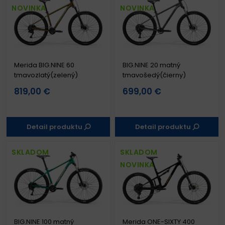
NOVINKA
NOVINKA
Merida BIG.NINE 60
BIG.NINE 20 matný
tmavozlatý(zelený)
tmavošedý(čierny)
819,00 €
699,00 €
Detail produktu
Detail produktu
SKLADOM
SKLADOM
NOVINKA
BIG.NINE 100 matný
Merida ONE-SIXTY 400