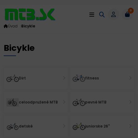
0
Úvod
Bicykle
Bicykle
Dirt
fitness
celoodpružené MTB
pevné MTB
detské
juniorske 26"