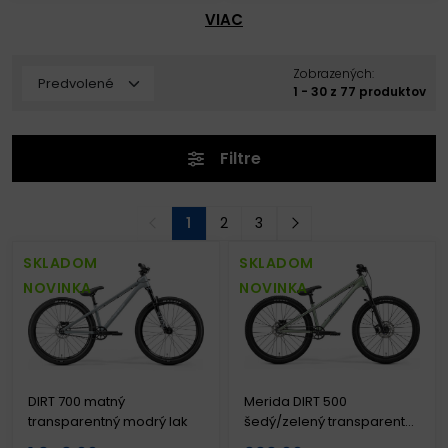
VIAC
Zobrazených:
1 - 30 z 77 produktov
Filtre
1
2
3
SKLADOM
SKLADOM
NOVINKA
NOVINKA
DIRT 700 matný
Merida DIRT 500
transparentný modrý lak
šedý/zelený transparentný
lak