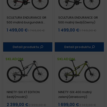
SCULTURA ENDURANCE GR
SCULTURA ENDURANCE GR
500 matná burgundská
500 matný šedý(čierny)
červená
1 499,00 €
1 499,00 €
1 749,00 €
1 749,00 €
Detail produktu
Detail produktu
SKLADOM
SKLADOM
NINETY-SIX XT EDITION
NINETY-SIX 400 matný
šedý(modrý)
zelený(strieborný)
2 399,00 €
1 699,00 €
2 999,00 €
2 149,00 €