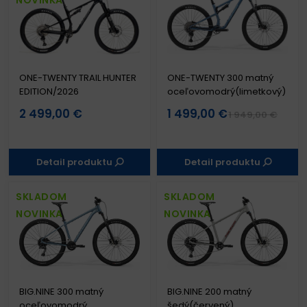
ONE-TWENTY TRAIL HUNTER
ONE-TWENTY 300 matný
EDITION/2026
oceľovomodrý(limetkový)
2 499,00 €
1 499,00 €
1 949,00 €
Detail produktu
Detail produktu
SKLADOM
SKLADOM
NOVINKA
NOVINKA
BIG.NINE 300 matný
BIG.NINE 200 matný
oceľovomodrý
šedý(červený)