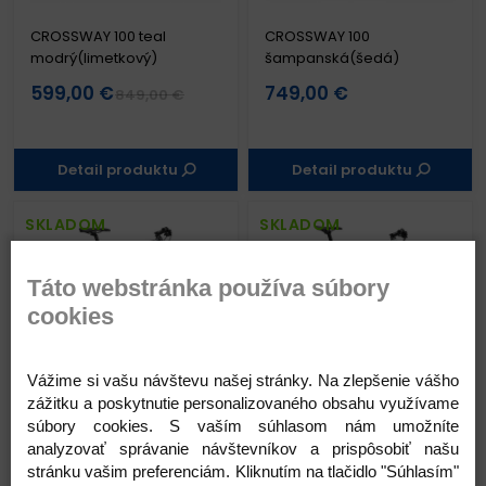
CROSSWAY 100 teal
CROSSWAY 100
modrý(limetkový)
šampanská(šedá)
599,00 €
749,00 €
849,00 €
Detail produktu
Detail produktu
SKLADOM
SKLADOM
Táto webstránka používa súbory
cookies
SPEEDER 900 matný
SPEEDER 300 perleťovo
Vážime si vašu návštevu našej stránky. Na zlepšenie vášho
tmavostrieborný(čierny)
biely(tmavozlatý)
zážitku a poskytnutie personalizovaného obsahu využívame
súbory cookies. S vaším súhlasom nám umožníte
1 499,00 €
939,00 €
1 999,00 €
1 099,00 €
analyzovať správanie návštevníkov a prispôsobiť našu
stránku vašim preferenciám. Kliknutím na tlačidlo "Súhlasím"