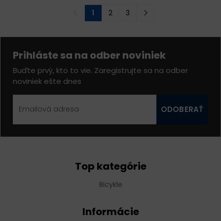
1
2
3
Prihláste sa na odber noviniek
Buďte prvý, kto to vie. Zaregistrujte sa na odber
noviniek ešte dnes
ODOBERAŤ
Top kategórie
Bicykle
Informácie