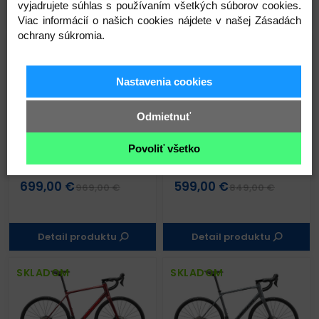
vyjadrujete súhlas s používaním všetkých súborov cookies.
Detail produktu
Detail produktu
Viac informácií o našich cookies nájdete v našej Zásadách
ochrany súkromia.
SKLADOM
SKLADOM
Nastavenia cookies
Odmietnuť
Povoliť všetko
SPEEDER 200 matný
SPEEDER 100 matná
tmavostrieborný
šampanská(čierny)
699,00 €
599,00 €
969,00 €
849,00 €
Detail produktu
Detail produktu
SKLADOM
SKLADOM