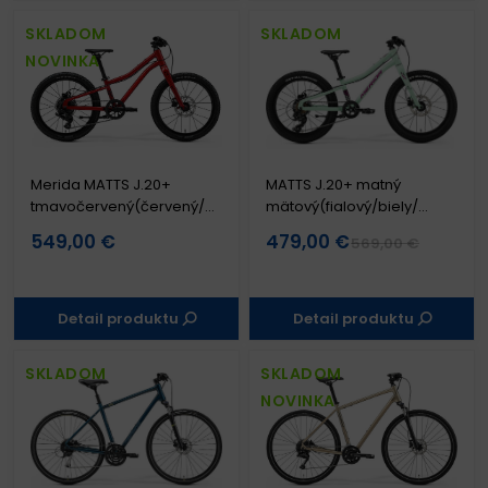
SKLADOM
SKLADOM
NOVINKA
Merida MATTS J.20+
MATTS J.20+ matný
tmavočervený(červený/
mätový(fialový/biely/
čierny)
čierny)
549,00 €
479,00 €
569,00 €
Detail produktu
Detail produktu
SKLADOM
SKLADOM
NOVINKA