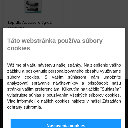
Lepidlo Aquasure 7g x 2
Clamshell
11,00 €
Táto webstránka používa súbory
cookies
Detail produktu
Vážime si vašu návštevu našej stránky. Na zlepšenie vášho
zážitku a poskytnutie personalizovaného obsahu využívame
súbory cookies. S vaším súhlasom nám umožníte
analyzovať správanie návštevníkov a prispôsobiť našu
Prihláste sa na odber noviniek
stránku vašim preferenciám. Kliknutím na tlačidlo "Súhlasím"
vyjadrujete súhlas s používaním všetkých súborov cookies.
Buďte prvý, kto to vie. Zaregistrujte sa na odber
Viac informácií o našich cookies nájdete v našej Zásadách
noviniek ešte dnes
ochrany súkromia.
ODOBERAŤ
Nastavenia cookies