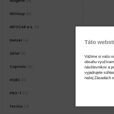
Magene
(0)
Wittkop
(5)
INFOCAR a.s.
(1)
Kenzel
(4)
Táto webst
Zéfal
(8)
Vážime si vašu n
obsahu využívam
Capriolo
(8)
návštevníkov a pr
vyjadrujete súhla
našej Zásadách o
HQBC
(1)
PRO-T
(7)
Ferrino
(2)