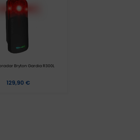
loradar Bryton Gardia R300L
129,90 €
etail produktu