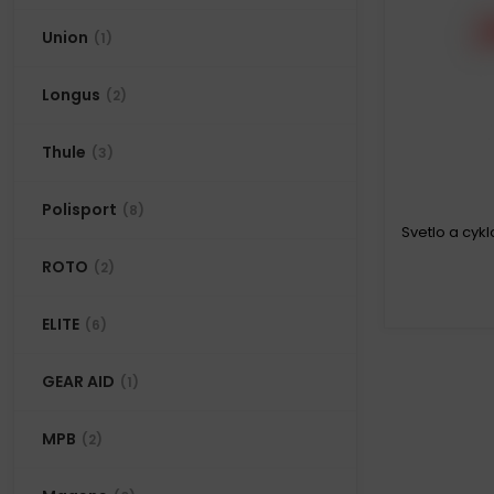
Union
(1)
Longus
(2)
Thule
(3)
Polisport
(8)
Svetlo a cyk
ROTO
(2)
ELITE
(6)
D
GEAR AID
(1)
MPB
(2)