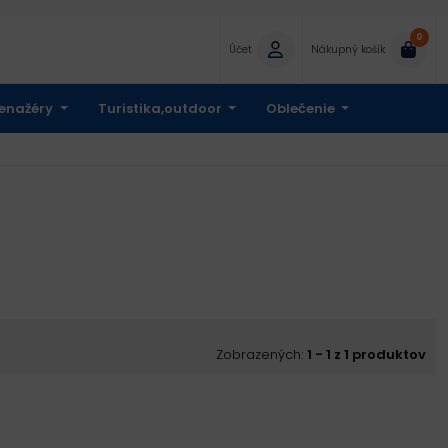
0
Účet
Nákupný košík
enažéry
Turistika,outdoor
Oblečenie
Zobrazených:
1 - 1 z 1 produktov