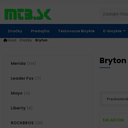
Značky
Predajňa
Testovacie Bicykle
E-bicykle
Úvod
Značky
Bryton
Bryton
Merida
(114)
Leader Fox
(7)
Mayo
(4)
Liberty
(8)
SKLADOM
ROCKBROS
(29)