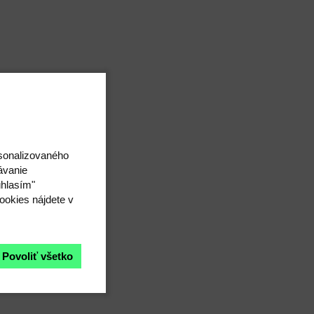
rsonalizovaného
ávanie
úhlasím"
ookies nájdete v
Povoliť všetko