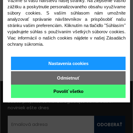
Vážime si vašu návštevu našej stránky. Na zlepšenie vášho
zážitku a poskytnutie personalizovaného obsahu využívame
súbory cookies. S vaším súhlasom nám umožníte
analyzovať správanie návštevníkov a prispôsobiť našu
Plášť Maxxis MINION DHR II
Plášť Maxxis MINION DHF
stránku vašim preferenciám. Kliknutím na tlačidlo "Súhlasím"
27.5"x2,60 - EXO/TR, 60TPI,
27.5"x2,60 - 3CT/EXO+/TR,
vyjadrujete súhlas s používaním všetkých súborov cookies.
kevlar
60TPI, kevlar
67,00 €
79,50 €
Viac informácií o našich cookies nájdete v našej Zásadách
ochrany súkromia.
Detail produktu
Detail produktu
Nastavenia cookies
Odmietnuť
Prihláste sa na odber noviniek
Povoliť všetko
Buďte prvý, kto to vie. Zaregistrujte sa na odber
noviniek ešte dnes
ODOBERAŤ