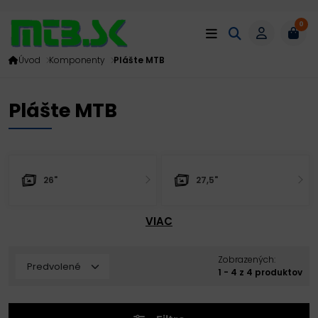
0
Úvod
Komponenty
Plášte MTB
Plášte MTB
26"
27,5"
VIAC
Zobrazených:
1 - 4 z 4 produktov