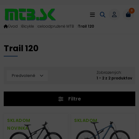
0
Úvod
Bicykle
celoodpružené MTB
Trail 120
Trail 120
Zobrazených:
1 - 2 z 2 produktov
Filtre
SKLADOM
SKLADOM
NOVINKA