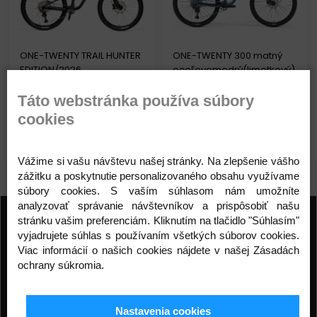
ONE-TWENTY TRAIL HUNTER
ONE-TWENTY 300 matný
EDITION/2026
oceľovomodrý(limetkový)
2 499,00 €
1 499,00 €
1 949,00 €
Táto webstránka používa súbory
cookies
Detail produktu
Detail produktu
Vážime si vašu návštevu našej stránky. Na zlepšenie vášho
zážitku a poskytnutie personalizovaného obsahu využívame
súbory cookies. S vaším súhlasom nám umožníte
analyzovať správanie návštevníkov a prispôsobiť našu
Prihláste sa na odber noviniek
stránku vašim preferenciám. Kliknutím na tlačidlo "Súhlasím"
vyjadrujete súhlas s používaním všetkých súborov cookies.
Buďte prvý, kto to vie. Zaregistrujte sa na odber
Viac informácií o našich cookies nájdete v našej Zásadách
noviniek ešte dnes
ochrany súkromia.
ODOBERAŤ
Nastavenia cookies