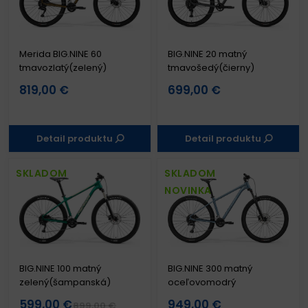
Merida BIG.NINE 60
BIG.NINE 20 matný
tmavozlatý(zelený)
tmavošedý(čierny)
819,00 €
699,00 €
Detail produktu
Detail produktu
SKLADOM
SKLADOM
NOVINKA
BIG.NINE 100 matný
BIG.NINE 300 matný
zelený(šampanská)
oceľovomodrý
599,00 €
949,00 €
899,00 €