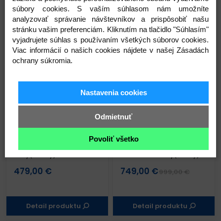
modrý(limetkový)
červený(oranžový)
súbory cookies. S vaším súhlasom nám umožníte
479,00 €
499,00 €
739,00 €
analyzovať správanie návštevníkov a prispôsobiť našu
stránku vašim preferenciám. Kliknutím na tlačidlo "Súhlasím"
vyjadrujete súhlas s používaním všetkých súborov cookies.
Viac informácií o našich cookies nájdete v našej Zásadách
Detail produktu
Detail produktu
ochrany súkromia.
SKLADOM
SKLADOM
Nastavenia cookies
Odmietnuť
Povoliť všetko
BIG.NINE 20-2X
BIG.NINE 300
biely(fialový)
tmavostrieborný(čierny)
479,00 €
749,00 €
999,00 €
Detail produktu
Detail produktu