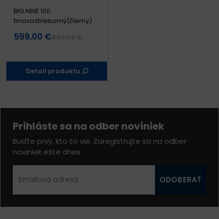
BIG.NINE 100
tmavostrieborný(čierny)
599,00 €
899,00 €
Detail produktu
Prihláste sa na odber noviniek
Buďte prvý, kto to vie. Zaregistrujte sa na odber
noviniek ešte dnes
ODOBERAŤ