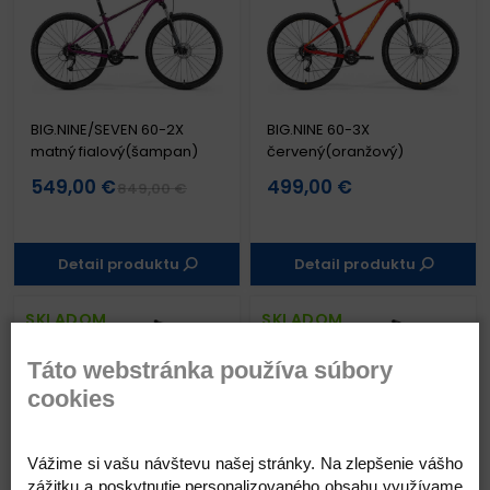
BIG.NINE/SEVEN 60-2X
BIG.NINE 60-3X
matný fialový(šampan)
červený(oranžový)
549,00 €
499,00 €
849,00 €
Detail produktu
Detail produktu
SKLADOM
SKLADOM
Táto webstránka používa súbory
cookies
Vážime si vašu návštevu našej stránky. Na zlepšenie vášho
BIG.NINE/SEVEN 20-2X teal
BIG.NINE/SEVEN 15
zážitku a poskytnutie personalizovaného obsahu využívame