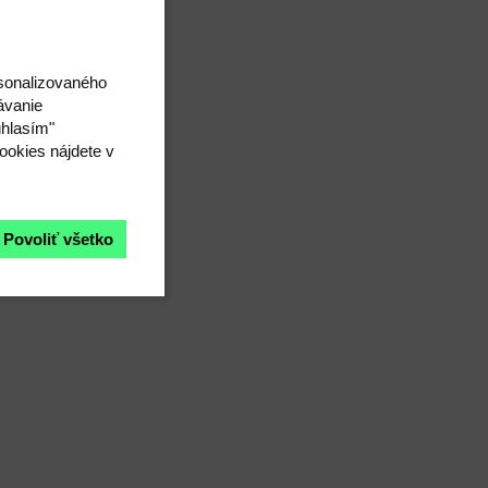
rsonalizovaného
ávanie
úhlasím"
ookies nájdete v
Povoliť všetko