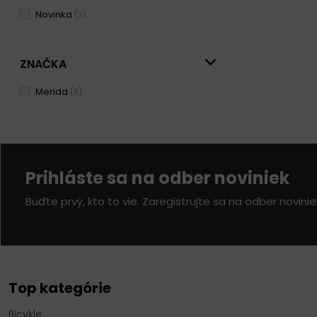
Novinka
(3)
ZNAČKA
Merida
(3)
Prihláste sa na odber noviniek
Buďte prvý, kto to vie. Zaregistrujte sa na odber novini
Top kategórie
Bicykle