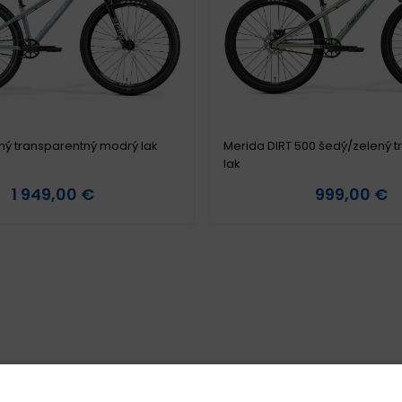
ný transparentný modrý lak
Merida DIRT 500 šedý/zelený 
lak
1 949,00 €
999,00 €
etail produktu
Detail produktu