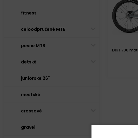
fitness
celoodpružené MTB
pevné MTB
DIRT 700 mat
detské
juniorske 26"
D
mestské
crossové
gravel