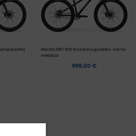
transparentný
Merida DIRT 500 tmavá burgundsko-čierna
metalíza
999,00 €
Detail produktu