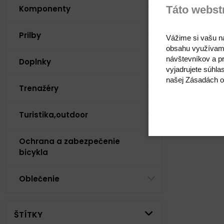
Táto webst
Komponenty
Prilby
Vážime si vašu n
obsahu využívam
návštevníkov a pr
Doplnky
vyjadrujete súhla
našej Zásadách o
Trenažéry
Turistika,outdoor
Ochrana a zabezpečenie
bicykla
Oblečenie
ŠTÍTKY