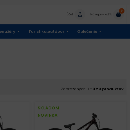
0
Účet
Nákupný košík
enažéry
Turistika,outdoor
Oblečenie
Zobrazených:
1 - 3 z 3 produktov
SKLADOM
NOVINKA