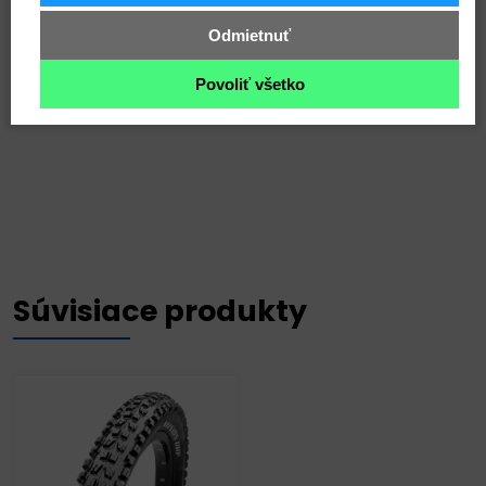
Kategória: Trail, Enduro, Zjazd
Odmietnuť
Odporúčané použitie: Všetky trailové
podmienky
Povoliť všetko
Odporúčaná montáž: Zadná pneumatika
Súvisiace produkty