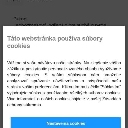
Guma:
Jednozmesová: najlepšia pre suché a tvrdé
podmienky
Dvojzmesová: najlepšia pre suché a tvrdé
Táto webstránka používa súbory
podmienky
cookies
3C MaxxTerra: najlepšia pre zmiešané
podmienky
3C MaxxGrip: najlepšia pre mäkké a mokré
Vážime si vašu návštevu našej stránky. Na zlepšenie vášho
podmienky
zážitku a poskytnutie personalizovaného obsahu využívame
súbory cookies. S vaším súhlasom nám umožníte
analyzovať správanie návštevníkov a prispôsobiť našu
Plášť:
stránku vašim preferenciám. Kliknutím na tlačidlo "Súhlasím"
60 TPI + EXO: všeobecné použitie na traily
vyjadrujete súhlas s používaním všetkých súborov cookies.
EXO+: použitie na náročné traily
Viac informácií o našich cookies nájdete v našej Zásadách
DoubleDown: použitie na enduro
ochrany súkromia.
Zjazd: DH preteky, bikepark, gravity
Rozmery 2,40″ a 2,50″ sú optimalizované pre
ráfiky s vnútornou šírkou 30-35 mm
Nastavenia cookies
TR: Pripravené na bezdušové použitie