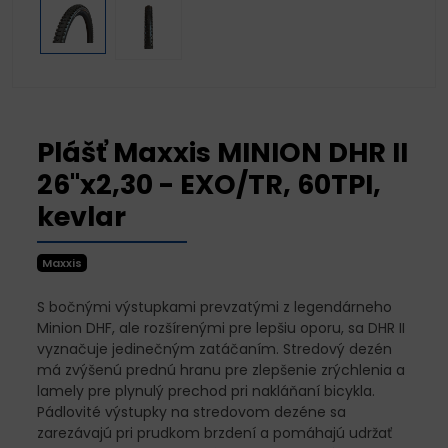
Plášť Maxxis MINION DHR II
26"x2,30 - EXO/TR, 60TPI,
kevlar
Maxxis
S bočnými výstupkami prevzatými z legendárneho
Minion DHF, ale rozšírenými pre lepšiu oporu, sa DHR II
vyznačuje jedinečným zatáčaním. Stredový dezén
má zvýšenú prednú hranu pre zlepšenie zrýchlenia a
lamely pre plynulý prechod pri nakláňaní bicykla.
Pádlovité výstupky na stredovom dezéne sa
zarezávajú pri prudkom brzdení a pomáhajú udržať