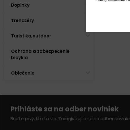
Doplnky
Trenažéry
Turistika,outdoor
Ochrana a zabezpečenie
bicykla
Oblečenie
Prihláste sa na odber noviniek
Buďte prvý, kto to vie. Zaregistrujte sa na odber novini