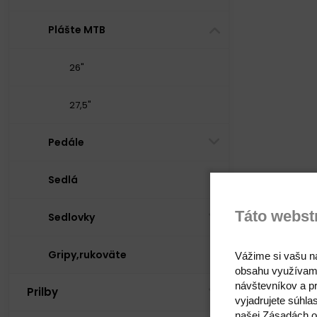
Plášte MTB
26"
27,5"
Pedále
Sedlá
Táto webst
Sedlovky
Gripy,rukoväte
Vážime si vašu n
obsahu využívam
návštevníkov a pr
Prilby
vyjadrujete súhla
našej Zásadách o