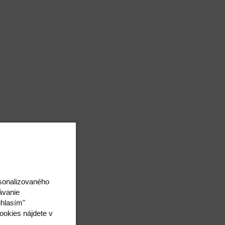
rsonalizovaného
ávanie
úhlasím"
ookies nájdete v