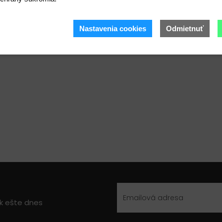
Nastavenia cookies
Odmietnuť
ek ešte dnes