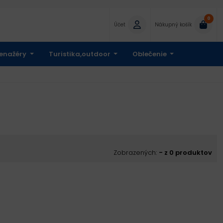
0
Účet
Nákupný košík
enažéry
Turistika,outdoor
Oblečenie
Zobrazených:
- z 0 produktov