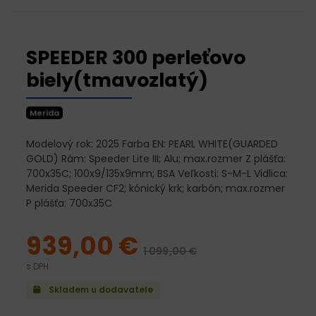
SPEEDER 300 perleťovo
biely(tmavozlatý)
Merida
Modelový rok: 2025 Farba EN: PEARL WHITE(GUARDED
GOLD) Rám: Speeder Lite III; Alu; max.rozmer Z plášťa:
700x35C; 100x9/135x9mm; BSA Veľkosti: S-M-L Vidlica:
Merida Speeder CF2; kónický krk; karbón; max.rozmer
P plášťa: 700x35C
939,00 €
1 099,00 €
s DPH
Skladem u dodavatele