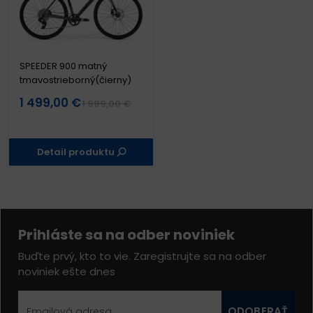
SPEEDER 900 matný
tmavostrieborný(čierny)
1 499,00 €
1 999,00 €
Detail produktu
Prihláste sa na odber noviniek
Buďte prvý, kto to vie. Zaregistrujte sa na odber
noviniek ešte dnes
ODOBERAŤ