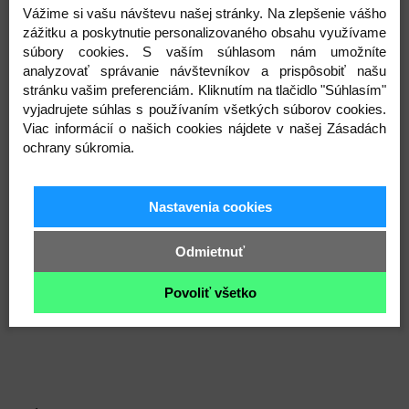
riadítok; rovné
Vážime si vašu návštevu našej stránky. Na zlepšenie vášho
Predstavec:
Merida Expert CC; Alu; 31.8mm
zážitku a poskytnutie personalizovaného obsahu využívame
priemer objímky riadítok; 7° uhol
súbory cookies. S vaším súhlasom nám umožníte
Dĺžka predstavca:
XXS-XS: 80mm, S: 90mm, M:
analyzovať správanie návštevníkov a prispôsobiť našu
100mm, L-XL: 110mm
stránku vašim preferenciám. Kliknutím na tlačidlo "Súhlasím"
Hlavové zloženie:
Merida M2331 Neck
vyjadrujete súhlas s používaním všetkých súborov cookies.
Gripy/omotávka:
Merida Comp EC
Viac informácií o našich cookies nájdete v našej Zásadách
Sedlovka:
Merida Comp CC; Alu; 30.9mm
ochrany súkromia.
priemer sedlovky; 5mm offset
Sedlová objímka:
Merida Expert
Sedlo:
Merida Comp SL; 25% recyklovaný
Nastavenia cookies
materiál; V-mount
Pedále:
VP VPE-891
Odmietnuť
Plášť predný:
Maxxis Detonator; 700x32C
Plášť zadný:
Maxxis Detonator; 700x32C
Povoliť všetko