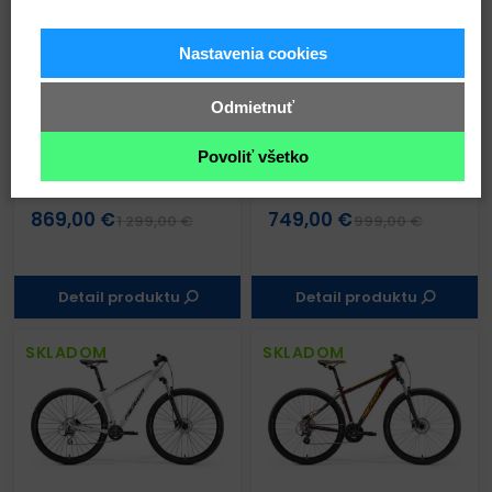
SKLADOM
SKLADOM
Nastavenia cookies
Odmietnuť
Povoliť všetko
BIG.NINE 500
BIG.NINE 300
červený(biely)
tmavostrieborný(čierny)
869,00 €
749,00 €
1 299,00 €
999,00 €
Detail produktu
Detail produktu
SKLADOM
SKLADOM