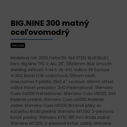
BIG.NINE 300 matný
oceľovomodrý
Merida
Modelový rok: 2026 Farba EN: SILK STEEL BLUE(BLUE)
Rám: Big.Nine TFS V; Alu; 29"; 135x9mm; BSA; Smooth
Welding Veľkosti: S-M-L-XL-XXL Vidlica: SR Suntour
XCR32 Boost LOR; vzduchová; 120mm zdvih;
max.rozmer P plášťa: 29x2.4"; Lockout; 46mm offset
vidlice Počet prevodov: 2x10 Prešmykovač: Shimano
Cues U4000 Prehadzovač: Shimano Cues U6020; SGS
Radenie predné: Shimano Cues U4000 Radenie
zadné: Shimano Cues U6000 Brzdové páky: sú
súčasťou Brzda predná: Shimano MT200; 2-piestová
Kotúč predný: Shimano RT10; 180 mm Brzda zadná:
Shimano MT200; 2-piestová Kotúč zadný: Shimano