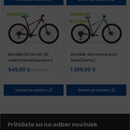
SKLADOM
SKLADOM
NOVINKA
BIG.NINE/SEVEN 60-2X
BIG.NINE 400 matná teal/
matný fialový(šampan)
šedý(čierny)
549,00 €
1 299,00 €
849,00 €
Detail produktu
Detail produktu
Prihláste sa na odber noviniek