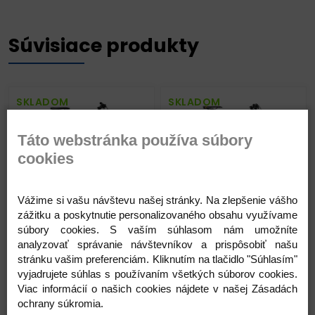
Súvisiace produkty
SKLADOM
SKLADOM
Táto webstránka používa súbory
cookies
BIG.NINE 100
BIG.NINE XT2 matný
Vážime si vašu návštevu našej stránky. Na zlepšenie vášho
tmavostrieborný(čierny)
oceľovomodrý(oranžový)
zážitku a poskytnutie personalizovaného obsahu využívame
súbory cookies. S vaším súhlasom nám umožníte
599,00 €
1 299,00 €
899,00 €
1 799,00 €
analyzovať správanie návštevníkov a prispôsobiť našu
stránku vašim preferenciám. Kliknutím na tlačidlo "Súhlasím"
vyjadrujete súhlas s používaním všetkých súborov cookies.
Detail produktu
Detail produktu
Viac informácií o našich cookies nájdete v našej Zásadách
ochrany súkromia.