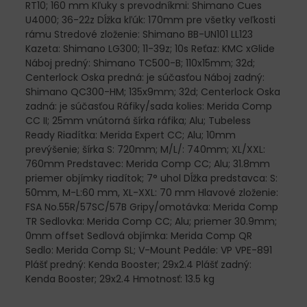
RT10; 160 mm Kľuky s prevodníkmi: Shimano Cues
U4000; 36-22z Dĺžka kľúk: 170mm pre všetky veľkosti
rámu Stredové zloženie: Shimano BB-UN101 LL123
Kazeta: Shimano LG300; 11-39z; 10s Reťaz: KMC xGlide
Náboj predný: Shimano TC500-B; 110x15mm; 32d;
Centerlock Oska predná: je súčasťou Náboj zadný:
Shimano QC300-HM; 135x9mm; 32d; Centerlock Oska
zadná: je súčasťou Ráfiky/sada kolies: Merida Comp
CC II; 25mm vnútorná šírka ráfika; Alu; Tubeless
Ready Riadítka: Merida Expert CC; Alu; 10mm
prevýšenie; šírka S: 720mm; M/L/: 740mm; XL/XXL:
760mm Predstavec: Merida Comp CC; Alu; 31.8mm
priemer objímky riadítok; 7° uhol Dĺžka predstavca: S:
50mm, M-L:60 mm, XL-XXL: 70 mm Hlavové zloženie:
FSA No.55R/57SC/57B Gripy/omotávka: Merida Comp
TR Sedlovka: Merida Comp CC; Alu; priemer 30.9mm;
0mm offset Sedlová objímka: Merida Comp QR
Sedlo: Merida Comp SL; V-Mount Pedále: VP VPE-891
Plášť predný: Kenda Booster; 29x2.4 Plášť zadný:
Kenda Booster; 29x2.4 Hmotnosť: 13.5 kg