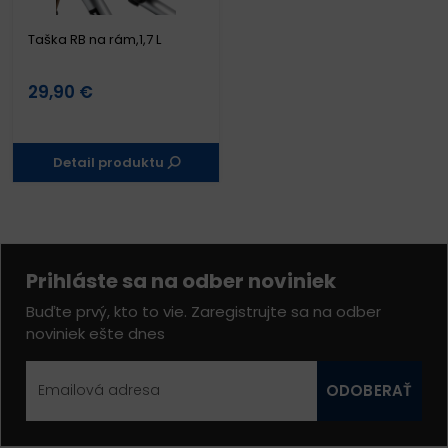
Taška RB na rám,1,7 L
29,90 €
Detail produktu
Prihláste sa na odber noviniek
Buďte prvý, kto to vie. Zaregistrujte sa na odber
noviniek ešte dnes
ODOBERAŤ