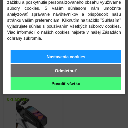
zážitku a poskytnutie personalizovaného obsahu využívame
súbory cookies. S vaším súhlasom nám umožníte
analyzovať správanie návštevníkov a prispôsobiť našu
stránku vašim preferenciám. Kliknutím na tlačidlo "Súhlasím"
Parametre
vyjadrujete súhlas s používaním všetkých súborov cookies.
Viac informácií o našich cookies nájdete v našej Zásadách
ochrany súkromia.
Nastavenia cookies
Odmietnuť
Súvisiace produkty
Povoliť všetko
SKLADOM