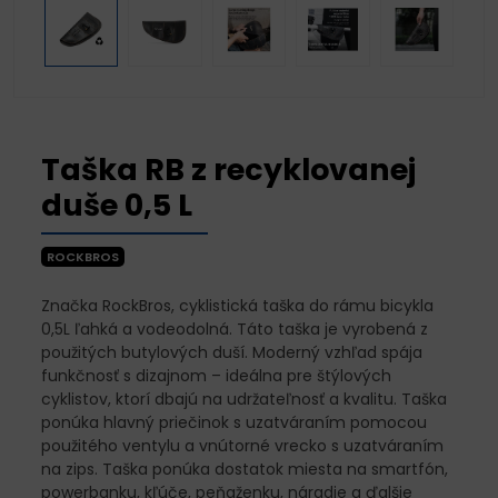
Taška RB z recyklovanej
duše 0,5 L
ROCKBROS
Značka RockBros, cyklistická taška do rámu bicykla
0,5L ľahká a vodeodolná. Táto taška je vyrobená z
použitých butylových duší. Moderný vzhľad spája
funkčnosť s dizajnom – ideálna pre štýlových
cyklistov, ktorí dbajú na udržateľnosť a kvalitu. Taška
ponúka hlavný priečinok s uzatváraním pomocou
použitého ventylu a vnútorné vrecko s uzatváraním
na zips. Taška ponúka dostatok miesta na smartfón,
powerbanku, kľúče, peňaženku, náradie a ďalšie