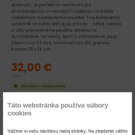
drobnosti. Je perfektne navrhnutá pre
dochádzajúcich a mestských cyklistov na krátke
vzdialenosti a každodenné použitie. Tvoj kompaktný
spoločník na každý deň aj do prírody – ľahká, odolná
a vždy pripravená na použitie. Ideálna na
dochádzanie, na výlety, šport a voľnočasové jazdy.
Objem cca 0,5 litra, hmotnosť cca 180 gramov.
Rozmer 25 x 14 cm.
32,00 €
s DPH
Skladem u dodavatele
Táto webstránka používa súbory
cookies
Pridať do košíka
Vážime si vašu návštevu našej stránky. Na zlepšenie vášho