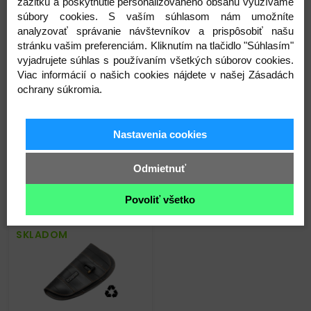
zážitku a poskytnutie personalizovaného obsahu využívame
súbory cookies. S vaším súhlasom nám umožníte
analyzovať správanie návštevníkov a prispôsobiť našu
stránku vašim preferenciám. Kliknutím na tlačidlo "Súhlasím"
Parametre
vyjadrujete súhlas s používaním všetkých súborov cookies.
Viac informácií o našich cookies nájdete v našej Zásadách
ochrany súkromia.
Nastavenia cookies
Odmietnuť
Súvisiace produkty
Povoliť všetko
SKLADOM