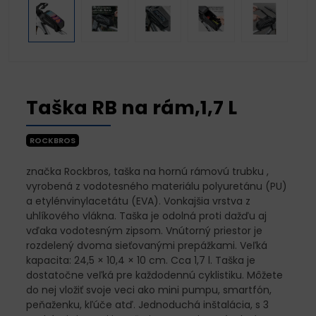
Taška RB na rám,1,7 L
ROCKBROS
značka Rockbros, taška na hornú rámovú trubku ,
vyrobená z vodotesného materiálu polyuretánu (PU)
a etylénvinylacetátu (EVA). Vonkajšia vrstva z
uhlíkového vlákna. Taška je odolná proti dažďu aj
vďaka vodotesným zipsom. Vnútorný priestor je
rozdelený dvoma sieťovanými prepážkami. Veľká
kapacita: 24,5 × 10,4 × 10 cm. Cca 1,7 l. Taška je
dostatočne veľká pre každodennú cyklistiku. Môžete
do nej vložiť svoje veci ako mini pumpu, smartfón,
peňaženku, kľúče atď. Jednoduchá inštalácia, s 3