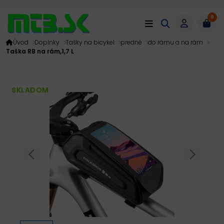
0
Úvod
Doplnky
Tašky na bicykel
predné
do rámu a na rám
Taška RB na rám,1,7 L
SKLADOM