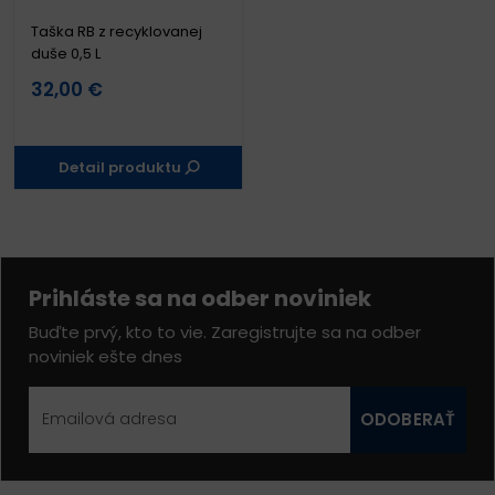
Taška RB z recyklovanej
duše 0,5 L
32,00 €
Detail produktu
Prihláste sa na odber noviniek
Buďte prvý, kto to vie. Zaregistrujte sa na odber
noviniek ešte dnes
ODOBERAŤ