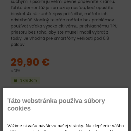
suchými zipsami ju veľmi pevne pripevníte k rámu.
Ľahká demontáž je samozrejmosťou, keď opustíte
bicykel. Ak sú suché zipsy príliš dlhé, môžete ich
odstrihnúť. Mobilný telefón môžete bez problémov
používať vďaka vysoko citlivému, priehľadnému TPU
priezoru bez toho, aby ste museli mobil vybrať z
tašky. Je vhodná pre smartfóny veľkosti pod 6,8
palcov.
29,90 €
s DPH
Skladom
Táto webstránka používa súbory
cookies
Pridať do košíka
Vážime si vašu návštevu našej stránky. Na zlepšenie vášho