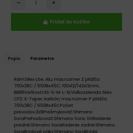
Pridať do košíka
Popis
Parametre
Rám:Silex Lite; Alu; max.rozmer Z plášťa:
700x38C / 650Bx45C; 100x12/142x12mm;
BB86Veľkosti:XS-S-M-L-XLVidlica:Merida Silex
CF2; X-Taper; karbón; max.rozmer P plášťa:
700x38C / 650Bx45CPočet
prevodov:2x9Prešmykovač:Shimano
SoraPrehadzovač:Shimano Sora; GSRadenie
predné:Shimano SoraRadenie zadné:Shimano
SoraBrzdové páky:Shimano SoraBrzda