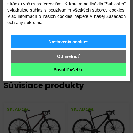
NeckGripy/omotávka:Merida Road
stránku vašim preferenciám. Kliknutím na tlačidlo "Súhlasím"
CompSedlovka:Merida Comp CC; Alu; 30.9mm
vyjadrujete súhlas s používaním všetkých súborov cookies.
priemer sedlovky; 0mm offsetSedlová
Viac informácií o našich cookies nájdete v našej Zásadách
objímka:Merida ExpertSedlo:Merida Comp SL; V-
ochrany súkromia.
mountPedále:nie sú súčasťouTire-F:Maxxis
Rambler; 700x38C; skladací; TR; EXOTire-
R:Maxxis Rambler; 700x38C; skladací; TR; EXO
Nastavenia cookies
Odmietnuť
Povoliť všetko
Súvisiace produkty
SKLADOM
SKLADOM