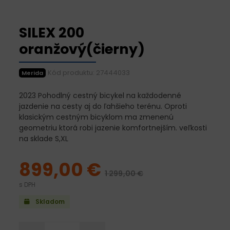
SILEX 200
oranžový(čierny)
Kód produktu: 27444033
Merida
2023 Pohodlný cestný bicykel na každodenné
jazdenie na cesty aj do ľahšieho terénu. Oproti
klasickým cestným bicyklom ma zmenenú
geometriu ktorá robi jazenie komfortnejším. veľkosti
na sklade S,XL
899,00 €
1 299,00 €
s DPH
Skladom