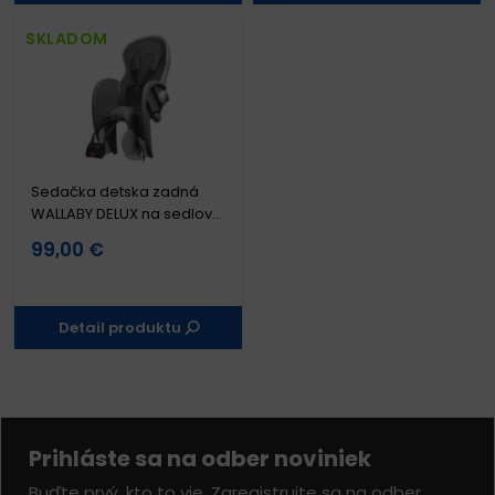
SKLADOM
Sedačka detska zadná
WALLABY DELUX na sedlovú
trubku
99,00 €
Detail produktu
Prihláste sa na odber noviniek
Buďte prvý, kto to vie. Zaregistrujte sa na odber