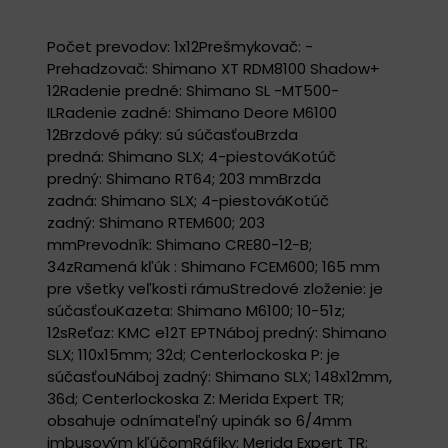
Počet prevodov: 1x12Prešmykovač: -
Prehadzovač: Shimano XT RDM8100 Shadow+
12Radenie predné: Shimano SL -MT500-
ILRadenie zadné: Shimano Deore M6100
12Brzdové páky: sú súčasťouBrzda
predná: Shimano SLX; 4-piestováKotúč
predný: Shimano RT64; 203 mmBrzda
zadná: Shimano SLX; 4-piestováKotúč
zadný: Shimano RTEM600; 203
mmPrevodník: Shimano CRE80-12-B;
34zRamená kľúk : Shimano FCEM600; 165 mm
pre všetky veľkosti rámuStredové zloženie: je
súčasťouKazeta: Shimano M6100; 10-51z;
12sReťaz: KMC e12T EPTNáboj predný: Shimano
SLX; 110x15mm; 32d; Centerlockoska P: je
súčasťouNáboj zadný: Shimano SLX; 148x12mm,
36d; Centerlockoska Z: Merida Expert TR;
obsahuje odnímateľný upinák so 6/4mm
imbusovým kľúčomRáfiky: Merida Expert TR;