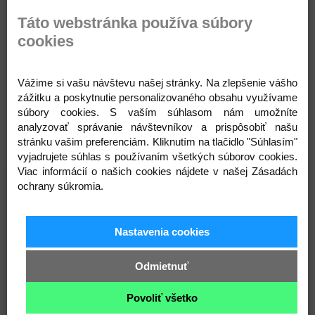
02RExtra doplnky: Merida V-Mount Box a
Táto webstránka používa súbory
Minináradie
cookies
Vážime si vašu návštevu našej stránky. Na zlepšenie vášho
zážitku a poskytnutie personalizovaného obsahu využívame
súbory cookies. S vaším súhlasom nám umožníte
Súvisiace produkty
analyzovať správanie návštevníkov a prispôsobiť našu
stránku vašim preferenciám. Kliknutím na tlačidlo "Súhlasím"
vyjadrujete súhlas s používaním všetkých súborov cookies.
Viac informácií o našich cookies nájdete v našej Zásadách
SKLADOM
SKLADOM
ochrany súkromia.
Nastavenia cookies
Odmietnuť
eONE-EIGHTY 400 čierna
eONE-EIGHTY 500
metalíza
svetlohnedý(čierny)
Povoliť všetko