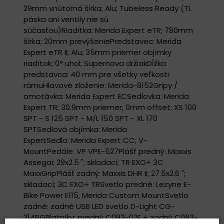
29mm vnútorná šírka; Alu; Tubeless Ready (TL
páska ani ventily nie sú
súčasťou)Riadítka: Merida Expert eTR; 780mm
šírka; 20mm prevýšeniePredstavec: Merida
Expert eTR II; Alu; 35mm priemer objímky
riadítok; 0° uhol; Supernova držiakDĺžka
predstavca: 40 mm pre všetky veľkosti
rámuHlavové zloženie: Merida-8152Gripy /
omotávka: Merida Expert ECSedlovka: Merida
Expert TR; 30.9mm priemer; 0mm offset; XS 100
SPT - S 125 SPT - M/L 150 SPT - XL 170
SPTSedlová objímka: Merida
ExpertSedlo: Merida Expert CC; V-
MountPedále: VP VPE-527Plášť predný: Maxxis
Assegai; 29x2.5 "; skladací; TR EXO+ 3C
MaxxGripPlášť zadný: Maxxis DHR II; 27.5x2.6 ";
skladací; 3C EXO+ TRSvetlo predné: Lezyne E-
Bike Power E115, Merida Custom MountSvetlo
zadné: zadné USB LED svetlo D-Light CG-
214RGBlatníky: predný C093-02F + zadný C093-