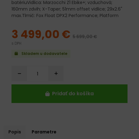
batériuVidlica: Marzocchi Z1 Ebike+; vzduchová;
160mm zdvih; X-Taper; 51mm offset vidlice; 29x2.6"
max.Tlmič: Fox Float DPX2 Performance; Platform
3 499,00 €
5 699,00 €
s DPH
Skladem u dodavatele
Pridať do košíka
Popis
Parametre