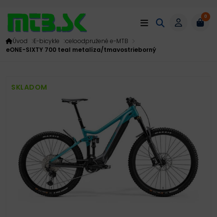
0
Úvod
E-bicykle
celoodpružené e-MTB
eONE-SIXTY 700 teal metalíza/tmavostrieborný
SKLADOM