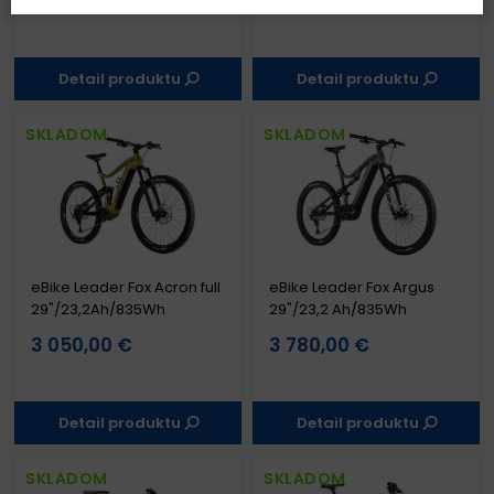
4 199,00 €
4 999,00 €
5 199,00 €
6 149,00 €
Detail produktu
Detail produktu
SKLADOM
SKLADOM
eBike Leader Fox Acron full
eBike Leader Fox Argus
29"/23,2Ah/835Wh
29"/23,2 Ah/835Wh
3 050,00 €
3 780,00 €
Detail produktu
Detail produktu
SKLADOM
SKLADOM