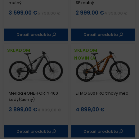
matný
SE matný
tmavozelený/svetlozelený
zelený(oranžový)
3 599,00 €
2 999,00 €
5 799,00 €
4 399,00 €
Detail produktu
Detail produktu
SKLADOM
SKLADOM
NOVINKA
Merida eONE-FORTY 400
ETMO 500 PRO tmavý med
šedý(čierny)
3 899,00 €
4 899,00 €
4 899,00 €
Detail produktu
Detail produktu