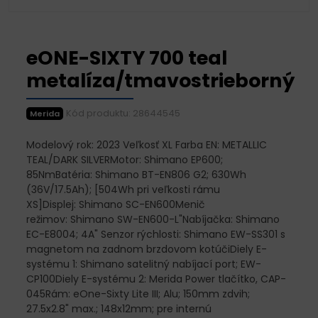
eONE-SIXTY 700 teal
metalíza/tmavostrieborný
Kód produktu: 28644545
Merida
Modelový rok: 2023 Veľkosť XL Farba EN: METALLIC
TEAL/DARK SILVERMotor: Shimano EP600;
85NmBatéria: Shimano BT-EN806 G2; 630Wh
(36V/17.5Ah); [504Wh pri veľkosti rámu
XS]Displej: Shimano SC-EN600Menič
režimov: Shimano SW-EN600-L"Nabíjačka: Shimano
EC-E8004; 4A" Senzor rýchlosti: Shimano EW-SS301 s
magnetom na zadnom brzdovom kotúčiDiely E-
systému 1: Shimano satelitný nabíjací port; EW-
CP100Diely E-systému 2: Merida Power tlačítko, CAP-
045Rám: eOne-Sixty Lite III; Alu; 150mm zdvih;
27.5x2.8" max.; 148x12mm; pre internú