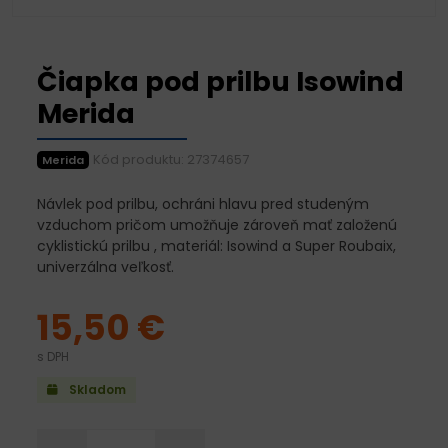
Čiapka pod prilbu Isowind
Merida
Kód produktu: 27374657
Merida
Návlek pod prilbu, ochráni hlavu pred studeným
vzduchom pričom umožňuje zároveň mať založenú
cyklistickú prilbu , materiál: Isowind a Super Roubaix,
univerzálna veľkosť.
15,50 €
s DPH
Skladom