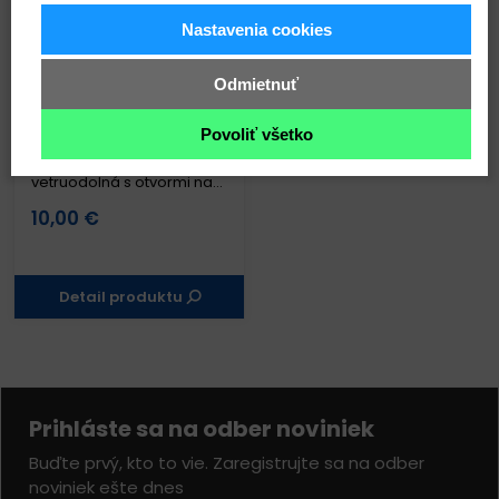
SKLADOM
Nastavenia cookies
Odmietnuť
Povoliť všetko
Cyklistická čiapka,
vetruodolná s otvormi na
okuliare
10,00 €
Detail produktu
Prihláste sa na odber noviniek
Buďte prvý, kto to vie. Zaregistrujte sa na odber
noviniek ešte dnes