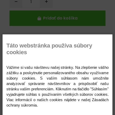
Pridať do košíka
Táto webstránka používa súbory
Parametre
cookies
Vážime si vašu návštevu našej stránky. Na zlepšenie vášho
zážitku a poskytnutie personalizovaného obsahu využívame
súbory cookies. S vaším súhlasom nám umožníte
analyzovať správanie návštevníkov a prispôsobiť našu
stránku vašim preferenciám. Kliknutím na tlačidlo "Súhlasím"
Súvisiace produkty
vyjadrujete súhlas s používaním všetkých súborov cookies.
Viac informácií o našich cookies nájdete v našej Zásadách
ochrany súkromia.